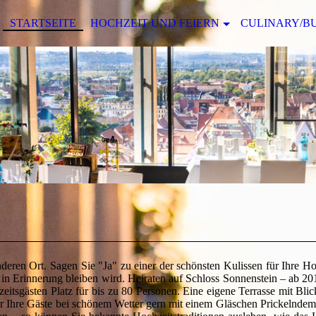
STARTSEITE
HOCHZEIT UND FEIERN
CULINARY/B
eren Ort. Sagen Sie "Ja" zu einer der schönsten Kulissen für Ihre Ho
 in Erinnerung bleiben wird. Heiraten auf Schloss Sonnenstein – ab 201
itsgästen Platz für bis zu 80 Personen. Eine eigene Terrasse mit Blick
wir Ihre Gäste bei schönem Wetter gern mit einem Gläschen Prickelnde