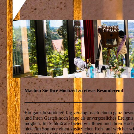
Machen Sie Ihre Hochzeit zu etwas Besonderem!
Ein ganz besonderer Tag verlangt nach einem ganz besond
und Ihren Gästen noch lange als unvergessliches Ereignis
möglich. Im Schloßcafé bieten wir Ihnen und Ihren Hochze
bietet im Sommer einen zusätzlichen Reiz, auf welcher 