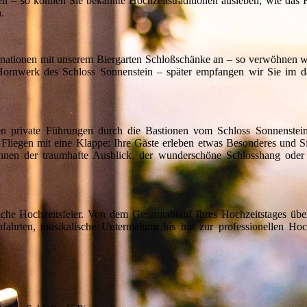
äten – so können Sie bekannte Hochzeitstraditionen ausleben, wie da
.
inationen mit unserem Biergarten Schloßschänke an – so verwöhnen wi
Hornwerk des Schloss Sonnenstein – später empfangen wir Sie im d
en private Führungen durch die Bastionen vom Schloss Sonnenstei
 Fliegen mit eine Klappe: Ihre Gäste erleben etwas Besonderes und Si
Ihnen der traumhafte Ausblick, der wunderschöne Schlosshang oder
he Hochzeitsfeier. Von dem Gesamtablauf Ihres Hochzeitstages über 
chfahrten, musikalische Untermalung bis hin zur professionellen Hoch