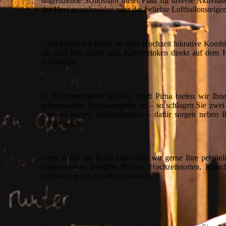
angrenzende Schlosshof bietet Platz für diverse Aktivit
das Herz ausschneiden oder das beliebte Luftballonsteigen
Gern bieten wir Ihnen zu Ihrer Hochzeit lukrative Komb
Sie und Ihre Gäste zum Kaffeetrinken direkt auf dem 
Schloßcafé.
In Zusammenarbeit mit der Stadt Pirna bieten wir Ihn
sehenswerten Terrassengärten an – so schlagen Sie zwei
Ihre exklusiven Hochzeitsfotos – dafür sorgen neben 
Schlosspark.
Gemeinsam mit Ihnen entwerfen wir gerne Ihre persönlic
Dekorationen, festliche Buffets, Hochzeitstorten, Kuts
können wir uns um alles kümmern.