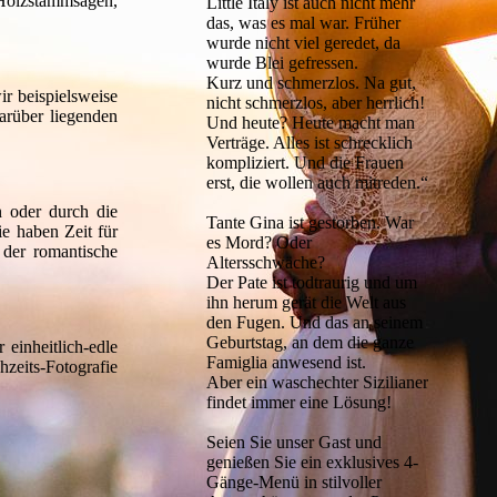
s Holzstammsägen,
Little Italy ist auch nicht mehr
das, was es mal war. Früher
wurde nicht viel geredet, da
wurde Blei gefressen.
Kurz und schmerzlos. Na gut,
r beispielsweise
nicht schmerzlos, aber herrlich!
arüber liegenden
Und heute? Heute macht man
Verträge. Alles ist schrecklich
kompliziert. Und die Frauen
erst, die wollen auch mitreden.“
n oder durch die
Tante Gina ist gestorben. War
e haben Zeit für
es Mord? Oder
 der romantische
Altersschwäche?
Der Pate ist todtraurig und um
ihn herum gerät die Welt aus
den Fugen. Und das an seinem
Geburtstag, an dem die ganze
einheitlich-edle
Famiglia anwesend ist.
zeits-Fotografie
Aber ein waschechter Sizilianer
findet immer eine Lösung!
Seien Sie unser Gast und
genießen Sie ein exklusives 4-
Gänge-Menü in stilvoller