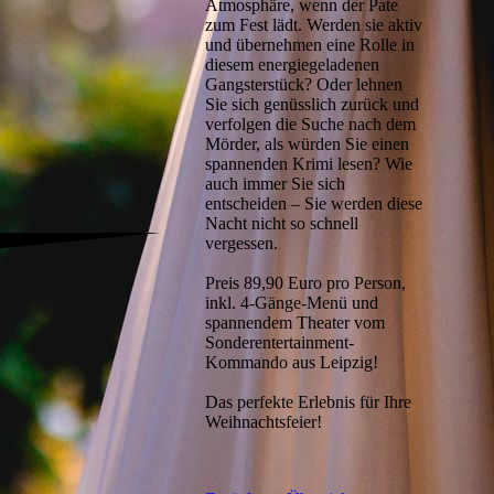
Atmosphäre, wenn der Pate
zum Fest lädt. Werden sie aktiv
und übernehmen eine Rolle in
diesem energiegeladenen
Gangsterstück? Oder lehnen
Sie sich genüsslich zurück und
verfolgen die Suche nach dem
Mörder, als würden Sie einen
spannenden Krimi lesen? Wie
auch immer Sie sich
entscheiden – Sie werden diese
Nacht nicht so schnell
vergessen.
Preis 89,90 Euro pro Person,
inkl. 4-Gänge-Menü und
spannendem Theater vom
Sonderentertainment-
Kommando aus Leipzig!
Das perfekte Erlebnis für Ihre
Weihnachtsfeier!