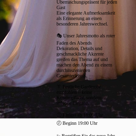
Überraschungspräsent für jeden
Gast
Eine elegante Aufmerksamkeit
als Erinnerung an einen
besonderen Jahreswechsel.
🎭 Unser Jahresmotto als roter
Faden des Abends
Dekoration, Details und
geschmackliche Akzente
greifen das Thema auf und
machen den Abend zu einem
durchinszenierten
Gesamterlebnis.
👔 Festliche Garderobe
empfohlen – keine
Kostümpflicht, sondern
stilvolle Eleganz.
🕕 Einlass ab 18:00 Uhr
🕖 Beginn 19:00 Uhr
✨ Begrüßen Sie das neue Jahr