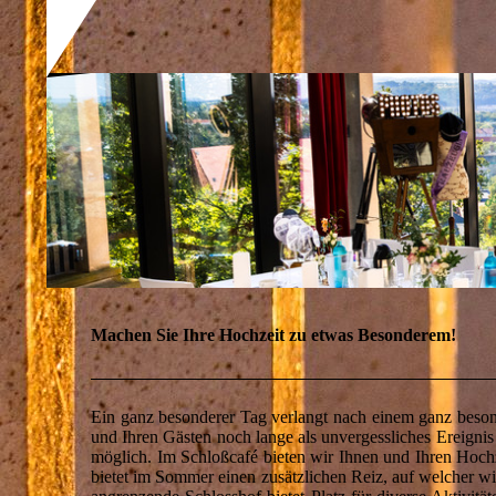
Machen Sie Ihre Hochzeit zu etwas Besonderem!
Ein ganz besonderer Tag verlangt nach einem ganz besond
und Ihren Gästen noch lange als unvergessliches Ereignis
möglich. Im Schloßcafé bieten wir Ihnen und Ihren Hochze
bietet im Sommer einen zusätzlichen Reiz, auf welcher 