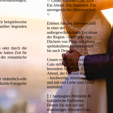
s Holzstammsägen,
✨ Große Silvester-Gala 2026 –
Ein Abend. Ein Statement. Ein
unvergesslicher Jahreswechsel.
✨
r beispielsweise
Erleben Sie den Jahreswechsel
arüber liegenden
in einer der
außergewöhnlichsten Locations
der Region – hoch über den
Dächern von Pirna, mit einem
spektakulären Panoramablick
n oder durch die
bis nach Dresden.
e haben Zeit für
 der romantische
Unsere exklusive Silvester-
Gala steht für Stil, Eleganz und
besondere Momente. Ein
Abend, der bewusst anders ist
– hochwertig, stimmungsvoll
einheitlich-edle
und mit viel Liebe zum Detail
zeits-Fotografie
inszeniert.
🍾 Champagner-Momente &
kulinarische Raffinesse
Freuen Sie sich auf ein
erstklassiges Silvester-Gala-