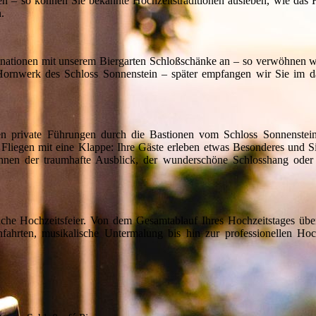
äten – so können Sie bekannte Hochzeitstraditionen ausleben, wie da
.
inationen mit unserem Biergarten Schloßschänke an – so verwöhnen wi
Hornwerk des Schloss Sonnenstein – später empfangen wir Sie im d
en private Führungen durch die Bastionen vom Schloss Sonnenstei
 Fliegen mit eine Klappe: Ihre Gäste erleben etwas Besonderes und Si
Ihnen der traumhafte Ausblick, der wunderschöne Schlosshang oder
he Hochzeitsfeier. Von dem Gesamtablauf Ihres Hochzeitstages über 
chfahrten, musikalische Untermalung bis hin zur professionellen Hoch