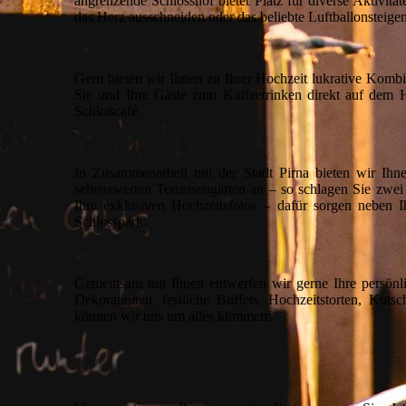
angrenzende Schlosshof bietet Platz für diverse Aktivit
das Herz ausschneiden oder das beliebte Luftballonsteigen
Gern bieten wir Ihnen zu Ihrer Hochzeit lukrative Komb
Sie und Ihre Gäste zum Kaffeetrinken direkt auf dem 
Schloßcafé.
In Zusammenarbeit mit der Stadt Pirna bieten wir Ihn
sehenswerten Terrassengärten an – so schlagen Sie zwei
Ihre exklusiven Hochzeitsfotos – dafür sorgen neben 
Schlosspark.
Gemeinsam mit Ihnen entwerfen wir gerne Ihre persönlic
Dekorationen, festliche Buffets, Hochzeitstorten, Kuts
können wir uns um alles kümmern.