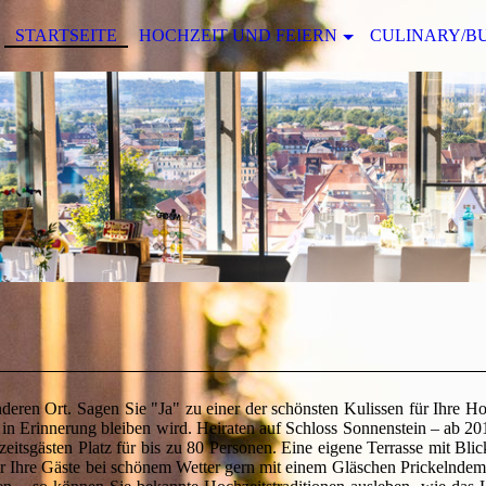
STARTSEITE
HOCHZEIT UND FEIERN
CULINARY/B
eren Ort. Sagen Sie "Ja" zu einer der schönsten Kulissen für Ihre Ho
 in Erinnerung bleiben wird. Heiraten auf Schloss Sonnenstein – ab 201
itsgästen Platz für bis zu 80 Personen. Eine eigene Terrasse mit Blick
wir Ihre Gäste bei schönem Wetter gern mit einem Gläschen Prickelnde