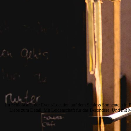
Im Schloßcafé, der Event-Location auf dem Schloss Sonnentein in Pi
Liebe zum Detail. Mit Leidenschaft für das Besondere. Und mit Mit