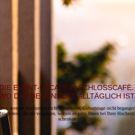
DIE EVENT-LOCATION SCHLOSSCAFÈ
WO DAS BESONDERE ALLTÄGLICH IST
rna, werden Hochzeiten nicht veranstaltet, Geburtstage nicht begangen 
arbeitern, die nie vergessen, worum es geht: Ihnen bei Ihrer Hochzeit
schenken.