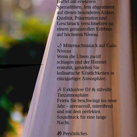
Buffet mit erlesenen
Spezialitäten, fein abgestimmt
auf diesen besonderen Anlass.
Qualität, Präsentation und
Geschmack verschmelzen zu
einem genussvollen Erlebnis
auf höchstem Niveau.
🌙 Mitternachtssnack auf Gala-
Niveau
Wenn die Uhren zwölf
schlagen und der Himmel
erstrahlt, genießen Sie
kulinarische Köstlichkeiten in
einzigartiger Atmosphäre.
🎶 Exklusiver DJ & stilvolle
Tanzatmosphäre
Feiern Sie beschwingt ins neue
Jahr – niveauvoll, mitreißend
und mit dem perfekten
Soundtrack für eine lange
Nacht.
🎁 Persönliches