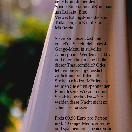
neue Krimidinner des
SonderEntertainmentKommandos
aus Leipzig. Eine
Verwechslungskomödie zum
Totlachen, ein Krimi zum
Miträtseln.
Seien Sie unser Gast und
genießen Sie ein delikates 4-
Gänge-Menü in stilvoller
Atmosphäre. Werden sie aktiv
und übernehmen eine Rolle in
dieser Tragikomödie? Oder
lehnen Sie sich genüsslich
zurück und verfolgen die
Suche nach dem Mörder, als
würden Sie einen spannenden
Krimi lesen? Wie auch immer
Sie sich entscheiden – Sie
werden diese Nacht nicht so
schnell vergessen.
Preis 89,90 Euro pro Person,
inkl. 4-Gänge-Menü, Aperitiv
und spannendem Theater vom