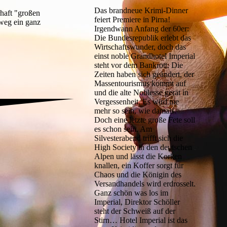
Das brandneue Krimi-Dinner
rhaft "großen
feiert Premiere in Pirna!
nweg ein ganz
Irgendwann Anfang der 60er:
Die Bundesrepublik erlebt das
Wirtschaftswunder, doch das
einst noble Grandhotel Imperial
steht vor dem Bankrott. Die
Zeiten haben sich geändert, der
Massentourismus kommt auf
und die alte Noblesse gerät in
Vergessenheit. Es wird nie
mehr so sein, wie damals.
Doch eine letzte große Fete soll
es schon sein. Am
Silvesterabend trifft sich die
High Society in den deutschen
Alpen und lässt die Korken
knallen, ein Koffer sorgt für
Chaos und die Königin des
Versandhandels wird erdrosselt.
Ganz schön was los im
Imperial, Direktor Schöller
steht der Schweiß auf der
Stirn… Hotel Imperial ist das